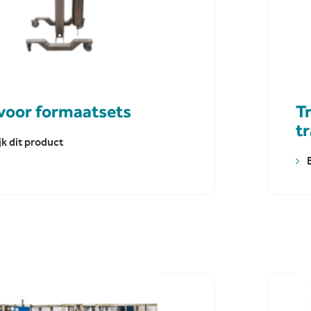
 voor formaatsets
T
t
jk dit product