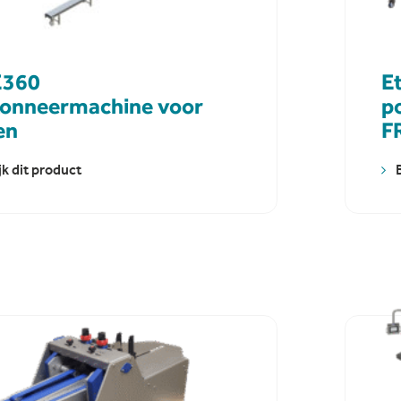
360
E
tonneermachine voor
p
en
F
jk dit product