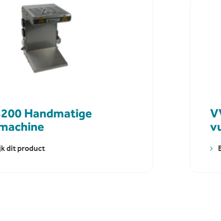
200 Handmatige
V
lmachine
v
jk dit product