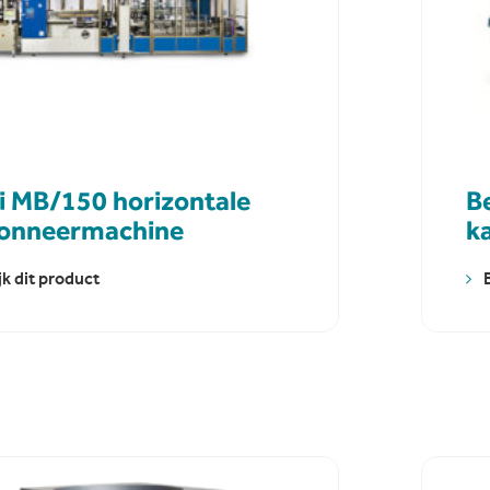
i MB/150 horizontale
Be
tonneermachine
k
jk dit product