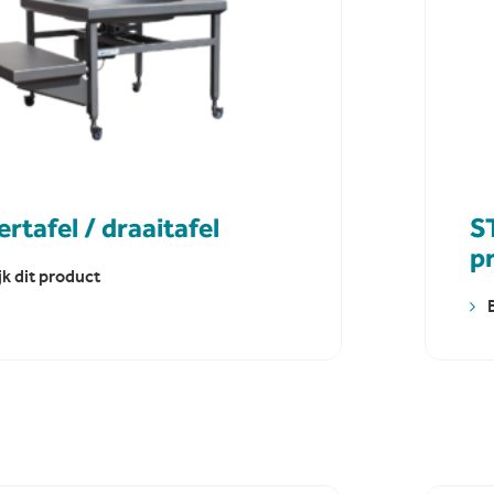
ertafel / draaitafel
S
p
jk dit product