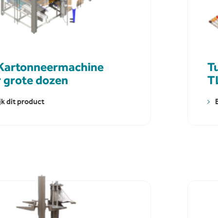
Kartonneermachine
T
 grote dozen
T
jk dit product