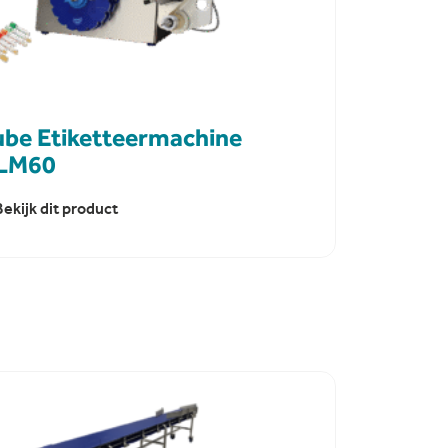
ube Etiketteermachine
LM60
Bekijk dit product