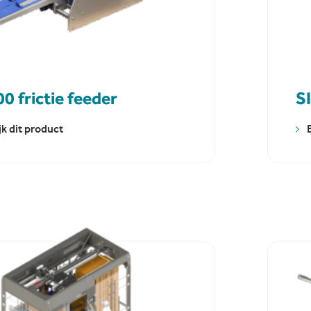
0 frictie feeder
S
jk dit product