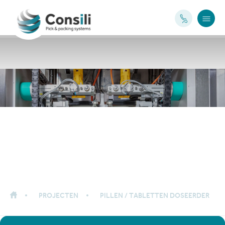
Pillen / tabletten
doseerder
PROJECTEN
PILLEN / TABLETTEN DOSEERDER